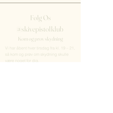
Følg Os
@skivepistolklub
Kom og prøv skydning
Vi har åbent hver tirsdag fra kl. 19 – 21,
så kom og prøv om skydning skulle
være noget for dig.
Hookd Design